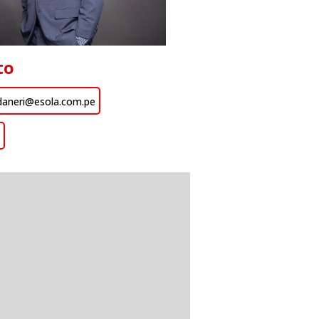
to
odaneri@esola.com.pe
n