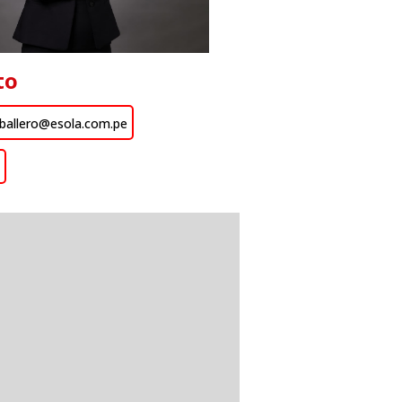
to
aballero@esola.com.pe
n