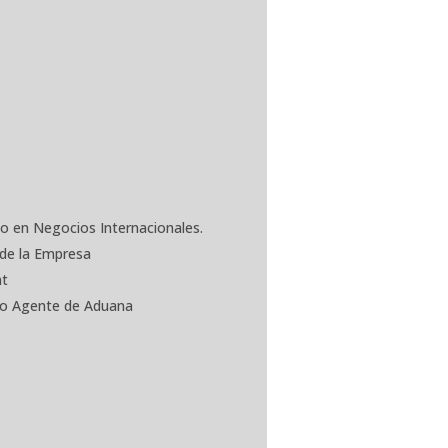
do en Negocios Internacionales.
 de la Empresa
nt
omo Agente de Aduana