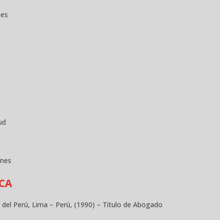
nes
ud
ones
CA
a del Perú, Lima – Perú, (1990) – Título de Abogado