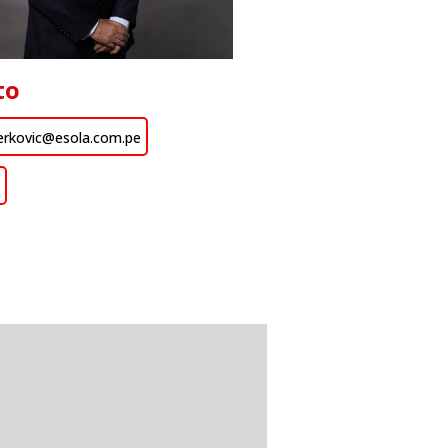
to
erkovic@esola.com.pe
n