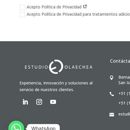
Acepto Política de Privacidad
Acepto Política de Privacidad para tratamientos adici
Contáct
Berna

San Is
Experiencia, Innovación y soluciones al
servicio de nuestros clientes.
+51 (

+51 (
estud

WhatsApp