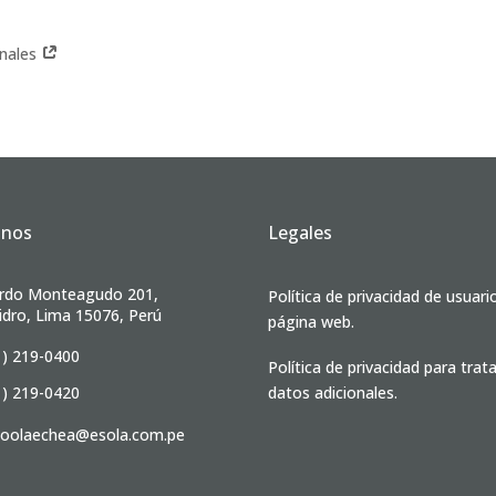
onales
anos
Legales
rdo Monteagudo 201,
Política de privacidad de usuari
idro, Lima 15076, Perú
página web.
1) 219-0400
Política de privacidad para tra
1) 219-0420
datos adicionales.
ioolaechea@esola.com.pe