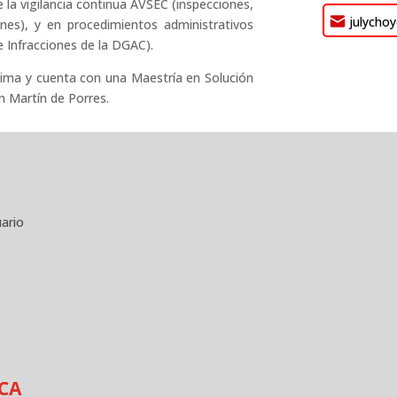
e la vigilancia continua AVSEC (inspecciones,
julycho
ones), y en procedimientos administrativos
e Infracciones de la DGAC).
Lima y cuenta con una Maestría en Solución
an Martín de Porres.
uario
CA