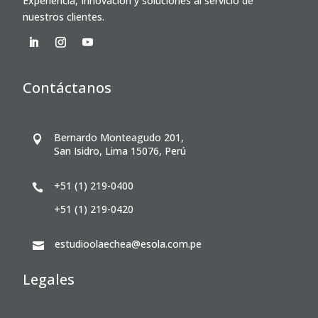
Experiencia, Innovación y soluciones al servicio de
nuestros clientes.
Contáctanos
Bernardo Monteagudo 201,

San Isidro, Lima 15076, Perú
+51 (1) 219-0400

+51 (1) 219-0420
estudioolaechea@esola.com.pe

Legales