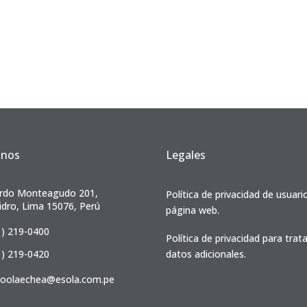
anos
Legales
rdo Monteagudo 201,
Política de privacidad de usuari
idro, Lima 15076, Perú
página web.
1) 219-0400
Política de privacidad para tra
1) 219-0420
datos adicionales.
ioolaechea@esola.com.pe