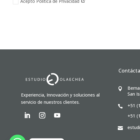
Acepto Política de Privacidad
Contáct
Berna

San Is
Experiencia, Innovación y soluciones al
servicio de nuestros clientes.
+51 (

+51 (
estud
